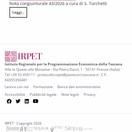
Nota congiunturale 43/2026 a cura di S. Turchetti
Leggi...
L’annata agraria 2025 in Toscana
Istituto Regionale per la Programmazione Economica della Toscana
Villa la Quiete alle Montalve - Via Pietro Dazzi, 1 - 50141 Firenze (Italia) ·
Tel +39 55 459111 · protocollo.irpet@postacert.toscana.it · C.F.
04355350481
Lavora con noi
Formazione
Banca dati amministrativa
Accessibilità
Pubblicità legale
Note legali
Privacy
Facebook
Twitter
LinkedIn
YouTube
IRPET · Copyright 2026