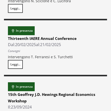
Intervengono N. Sciclone e C. Lucifora
Leggi...
L’economia dei disastri naturali: come reagire al cambiamento climatic
In presenza
Thirteenth IAERE Annual Conference
Dal:
20/02/2025
al:
21/02/2025
Convegni
Intervengono T. Ferraresi e S. Turchetti
Leggi...
Thirteenth IAERE Annual Conference
In presenza
15th Geoffrey J.D. Hewings Regional Economics
Workshop
Il:
23/09/2024