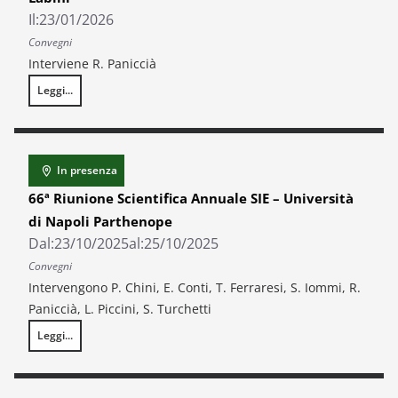
Il:
23/01/2026
Convegni
Interviene R. Paniccià
Leggi...
Attualità del pensiero economico di Paolo Sylos Labini
In presenza
66ª Riunione Scientifica Annuale SIE – Università
di Napoli Parthenope
Dal:
23/10/2025
al:
25/10/2025
Convegni
Intervengono P. Chini, E. Conti, T. Ferraresi, S. Iommi, R.
Paniccià, L. Piccini, S. Turchetti
Leggi...
66ª Riunione Scientifica Annuale SIE – Università di Napoli Parthenope