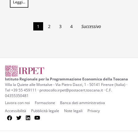
Leggi...
Twelfth IAERE Annual Conference
1
2
3
4
Successivo
Istituto Regionale per la Programmazione Economica della Toscana
Villa la Quiete alle Montalve - Via Pietro Dazzi, 1 - 50141 Firenze (Italia) ·
Tel +39 55 459111 · protocollo.irpet@postacert.toscana.it · C.F.
04355350481
Lavora con noi
Formazione
Banca dati amministrativa
Accessibilità
Pubblicità legale
Note legali
Privacy
Facebook
Twitter
LinkedIn
YouTube