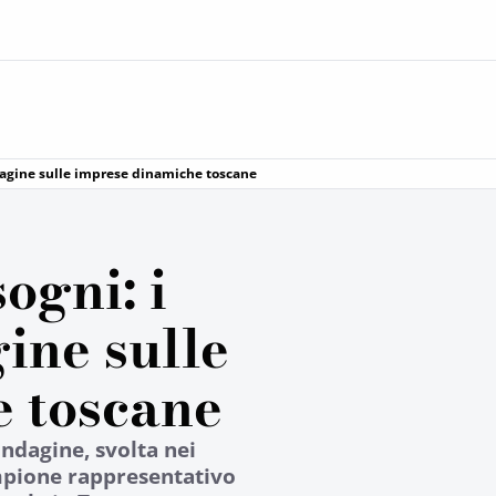
indagine sulle imprese dinamiche toscane
ogni: i
gine sulle
 toscane
’indagine, svolta nei
mpione rappresentativo