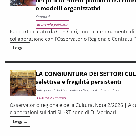
del procurement pubblico tra rifor
e modelli organizzativi
Rapporti
Economia pubblica
Rapporto curato da G. F. Gori, con il coordinamento di P
collaborazione con l'Osservatorio Regionale Contratti P
Leggi...
I CONTRATTI PUBBLICI AL TERMINE DEL PNRR – Andamento cong
LA CONGIUNTURA DEI SETTORI CULT
selettiva e fragilità persistenti
Note periodiche
Osservatorio Regionale della Cultura
Cultura e Turismo
Osservatorio regionale della Cultura. Nota 2/2026 | A c
elaborazioni sui dati SIL-RT sono di D. Marinari
Leggi...
LA CONGIUNTURA DEI SETTORI CULTURALI. Ripresa selettiva e