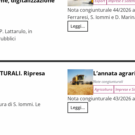
me, digitalizzazione
Export
Imprese e Sistem
Nota congiunturale 44/2026 a c
Ferraresi, S. Iommi e D. Marin
Leggi...
LA CONGIUNTURA NELLE PROV
. Lattarulo, in
ubblici
iunturale e trasformazioni strutturali del procurement pubblico
URALI. Ripresa
L’annata agrar
Note congiunturali
Agricoltura
Imprese e Si
Nota congiunturale 43/2026 a 
ura di S. Iommi. Le
Leggi...
L’annata agraria 2025 in Tosca
 fragilità persistenti