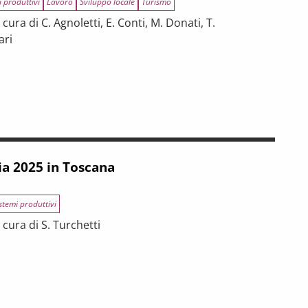
i produttivi
Lavoro
Sviluppo locale
Turismo
ura di C. Agnoletti, E. Conti, M. Donati, T.
ari
INCE TOSCANE
 tra riforme, digitalizzazione e modelli organizzativi
ia 2025 in Toscana
stemi produttivi
cura di S. Turchetti
na