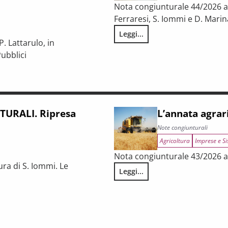
Nota congiunturale 44/2026 a c
Ferraresi, S. Iommi e D. Marin
Leggi...
LA CONGIUNTURA NELLE PROV
. Lattarulo, in
ubblici
iunturale e trasformazioni strutturali del procurement pubblico
URALI. Ripresa
L’annata agrar
Note congiunturali
Agricoltura
Imprese e Si
Nota congiunturale 43/2026 a 
ura di S. Iommi. Le
Leggi...
L’annata agraria 2025 in Tosca
 fragilità persistenti