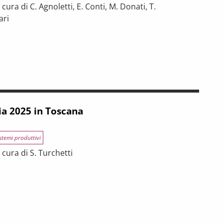
ura di C. Agnoletti, E. Conti, M. Donati, T.
ari
INCE TOSCANE
 tra riforme, digitalizzazione e modelli organizzativi
ia 2025 in Toscana
stemi produttivi
cura di S. Turchetti
na