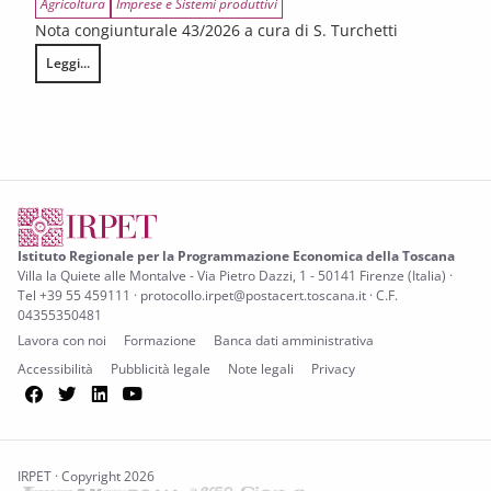
Agricoltura
Imprese e Sistemi produttivi
Nota congiunturale 43/2026 a cura di S. Turchetti
Leggi...
L’annata agraria 2025 in Toscana
Istituto Regionale per la Programmazione Economica della Toscana
Villa la Quiete alle Montalve - Via Pietro Dazzi, 1 - 50141 Firenze (Italia) ·
Tel +39 55 459111 · protocollo.irpet@postacert.toscana.it · C.F.
04355350481
Lavora con noi
Formazione
Banca dati amministrativa
Accessibilità
Pubblicità legale
Note legali
Privacy
Facebook
Twitter
LinkedIn
YouTube
IRPET · Copyright 2026