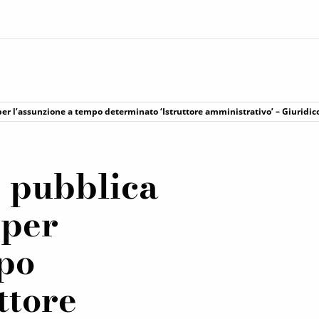
er l’assunzione a tempo determinato ‘Istruttore amministrativo’ – Giuridico.
e pubblica
 per
mpo
ttore