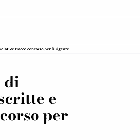
e relative tracce concorso per Dirigente
 di
critte e
ncorso per