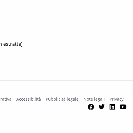
n estratte)
rativa
Accessibilità
Pubblicità legale
Note legali
Privacy
Facebook
Twitter
Link
Y