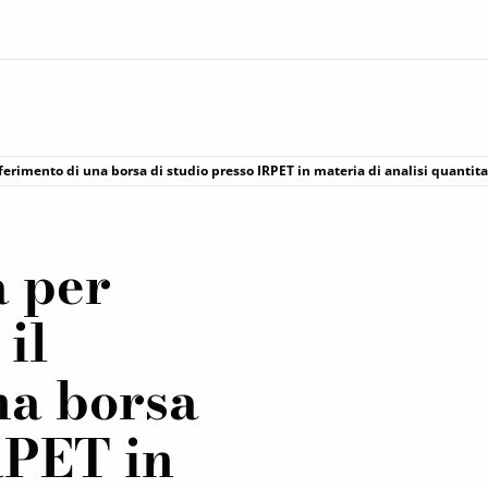
nferimento di una borsa di studio presso IRPET in materia di analisi quant
a per
 il
na borsa
RPET in