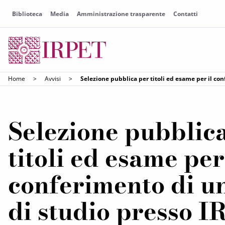
Biblioteca
Media
Amministrazione trasparente
Contatti
Home
>
Avvisi
>
Selezione pubblica per titoli ed esame per il co
Selezione pubblic
titoli ed esame per
conferimento di u
di studio presso I