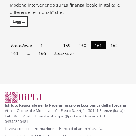
Modena intervenendo su “La finanza locale in Italia: le
differenze territoriali” che…
Leggi...
Conoscere e confrontare le politiche di bilancio degli enti locali
Precedente
1
…
159
160
161
162
163
…
166
Successivo
Istituto Regionale per la Programmazione Economica della Toscana
Villa la Quiete alle Montalve - Via Pietro Dazzi, 1 - 50141 Firenze (Italia) ·
Tel +39 55 459111 · protocollo.irpet@postacert.toscana.it · C.F.
04355350481
Lavora con noi
Formazione
Banca dati amministrativa