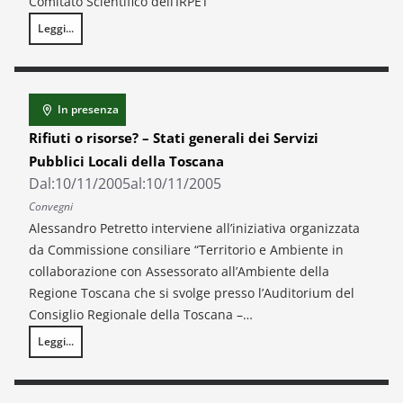
Comitato Scientifico dell’IRPET
Leggi...
L’economia europea e italiana nel mercato mondiale. Problemi e prospe
In presenza
Rifiuti o risorse? – Stati generali dei Servizi
Pubblici Locali della Toscana
Dal:
10/11/2005
al:
10/11/2005
Convegni
Alessandro Petretto interviene all’iniziativa organizzata
da Commissione consiliare “Territorio e Ambiente in
collaborazione con Assessorato all’Ambiente della
Regione Toscana che si svolge presso l’Auditorium del
Consiglio Regionale della Toscana –…
Leggi...
Rifiuti o risorse? – Stati generali dei Servizi Pubblici Locali della Toscana