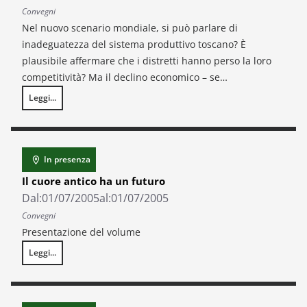
Convegni
Nel nuovo scenario mondiale, si può parlare di
inadeguatezza del sistema produttivo toscano? È
plausibile affermare che i distretti hanno perso la loro
competitività? Ma il declino economico – se…
Leggi...
Conferenza stampa su L’economia toscana nel quadro nazionale. Consun
In presenza
Il cuore antico ha un futuro
Dal:
01/07/2005
al:
01/07/2005
Convegni
Presentazione del volume
Leggi...
Il cuore antico ha un futuro