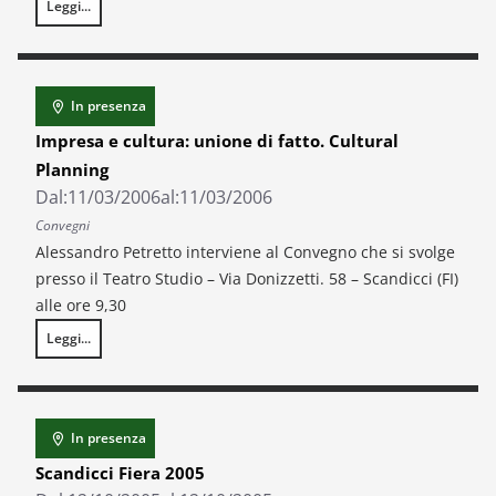
Leggi...
Chianti, distretto d’Europa – Valore locale, cittadinanza europea, merca
In presenza
Impresa e cultura: unione di fatto. Cultural
Planning
Dal:
11/03/2006
al:
11/03/2006
Convegni
Alessandro Petretto interviene al Convegno che si svolge
presso il Teatro Studio – Via Donizzetti. 58 – Scandicci (FI)
alle ore 9,30
Leggi...
Impresa e cultura: unione di fatto. Cultural Planning
In presenza
Scandicci Fiera 2005