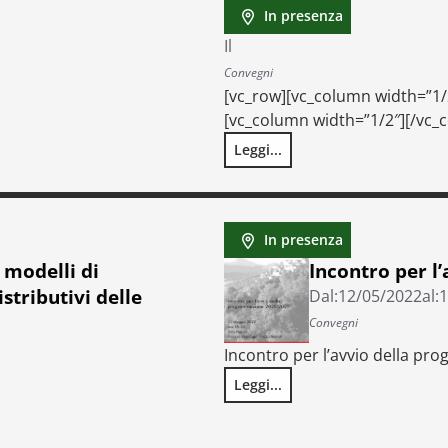
In presenza
Il
Convegni
[vc_row][vc_column width=”1/
[vc_column width=”1/2″][/vc_
Leggi...
In presenza
i modelli di
Incontro per l
istributivi delle
Dal:
12/05/2022
al:
1
Convegni
Incontro per l’avvio della p
Leggi...
Incontro per l’avvio della pro
rosimulazione per l’analisi degli effetti distributivi delle imposte 