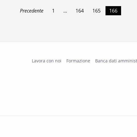
Precedente
1
…
164
165
166
Lavora con noi
Formazione
Banca dati amminist