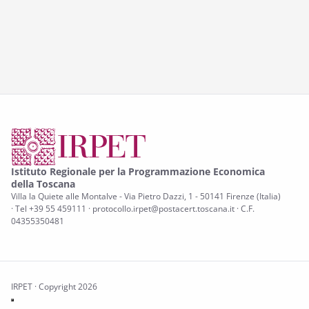
Istituto Regionale per la Programmazione Economica
della Toscana
Villa la Quiete alle Montalve - Via Pietro Dazzi, 1 - 50141 Firenze (Italia)
· Tel +39 55 459111 · protocollo.irpet@postacert.toscana.it · C.F.
04355350481
IRPET · Copyright 2026