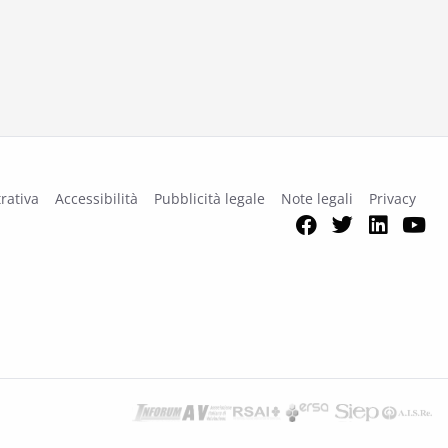
rativa
Accessibilità
Pubblicità legale
Note legali
Privacy
Facebook
Twitter
Link
Y