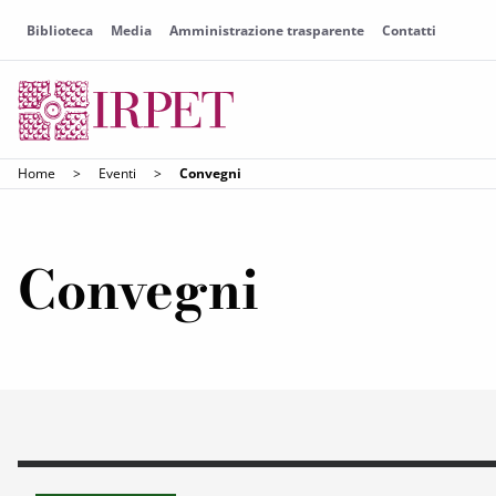
Biblioteca
Media
Amministrazione trasparente
Contatti
Home
>
Eventi
>
Convegni
Convegni