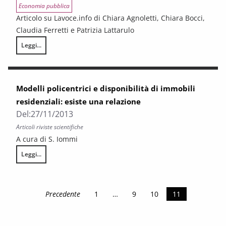
Economia pubblica
Articolo su Lavoce.info di Chiara Agnoletti, Chiara Bocci,
Claudia Ferretti e Patrizia Lattarulo
Leggi...
Effetto nuovo catasto per le tasse sulla casa
Modelli policentrici e disponibilità di immobili
residenziali: esiste una relazione
Del:
27/11/2013
Articoli riviste scientifiche
A cura di S. Iommi
Leggi...
Modelli policentrici e disponibilità di immobili residenziali: esiste una re
Precedente
1
…
9
10
11