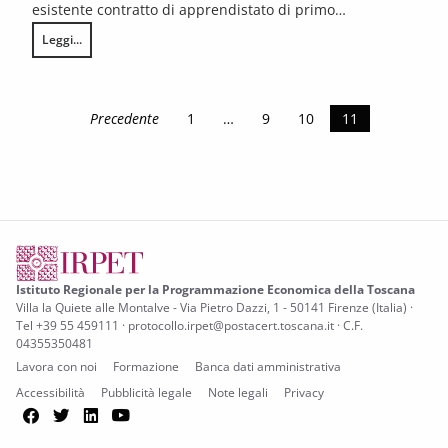
esistente contratto di apprendistato di primo…
Leggi...
L’apprendistato per la qualifica e il diploma professionale, il diploma di
Precedente
1
…
9
10
11
Istituto Regionale per la Programmazione Economica della Toscana
Villa la Quiete alle Montalve - Via Pietro Dazzi, 1 - 50141 Firenze (Italia) ·
Tel +39 55 459111 · protocollo.irpet@postacert.toscana.it · C.F.
04355350481
Lavora con noi
Formazione
Banca dati amministrativa
Accessibilità
Pubblicità legale
Note legali
Privacy
Facebook
Twitter
LinkedIn
YouTube