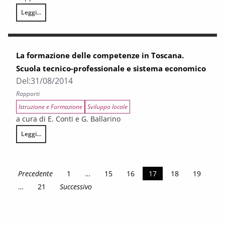
Leggi...
Rapporto sulla dispersione scolastica in Toscana
La formazione delle competenze in Toscana.
Scuola tecnico-professionale e sistema economico
Del:
31/08/2014
Rapporti
Istruzione e Formazione
Sviluppo locale
a cura di E. Conti e G. Ballarino
Leggi...
La formazione delle competenze in Toscana. Scuola tecnico-profession
Precedente
1
…
15
16
17
18
19
…
21
Successivo