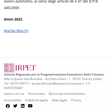
lavoro autonomo, ai sensi degli articoli 46 e 47 del D.P.R.
445/2000
Anno 2022
Marika Macchi
Istituto Regionale per la Programmazione Economica della Toscana
Villa la Quiete alle Montalve - Via Pietro Dazzi, 1 - 50141 Firenze (Italia) ·
Tel +39 55 459111 · protocollo.irpet@postacert.toscana.it · C.F.
04355350481
Lavora con noi
Formazione
Banca dati amministrativa
Accessibilità
Pubblicità legale
Note legali
Privacy
Facebook
Twitter
LinkedIn
YouTube