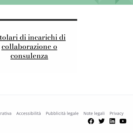
tolari di incarichi di
collaborazione o
consulenza
rativa
Accessibilità
Pubblicità legale
Note legali
Privacy
Facebook
Twitter
Link
Y