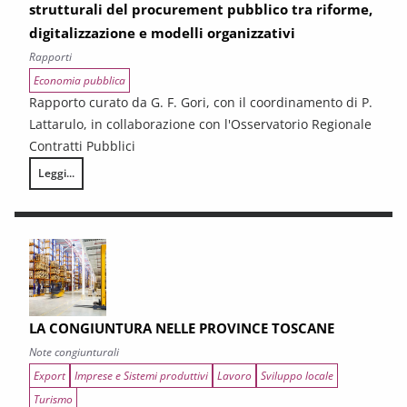
strutturali del procurement pubblico tra riforme,
digitalizzazione e modelli organizzativi
Rapporti
Economia pubblica
Rapporto curato da G. F. Gori, con il coordinamento di P.
Lattarulo, in collaborazione con l'Osservatorio Regionale
Contratti Pubblici
Leggi...
I CONTRATTI PUBBLICI AL TERMINE DEL PNRR – Andamento congiunturale e
LA CONGIUNTURA NELLE PROVINCE TOSCANE
Note congiunturali
Export
Imprese e Sistemi produttivi
Lavoro
Sviluppo locale
Turismo