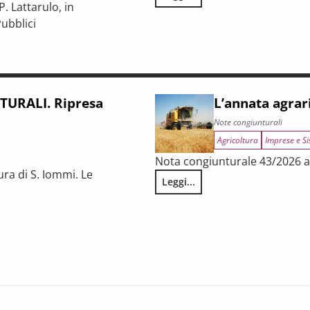
LA CONGIUNTURA NELLE PROV
. Lattarulo, in
ubblici
iunturale e trasformazioni strutturali del procurement pubblico
URALI. Ripresa
L’annata agrar
Note congiunturali
Agricoltura
Imprese e Si
Nota congiunturale 43/2026 a 
ura di S. Iommi. Le
Leggi...
L’annata agraria 2025 in Tosca
 fragilità persistenti