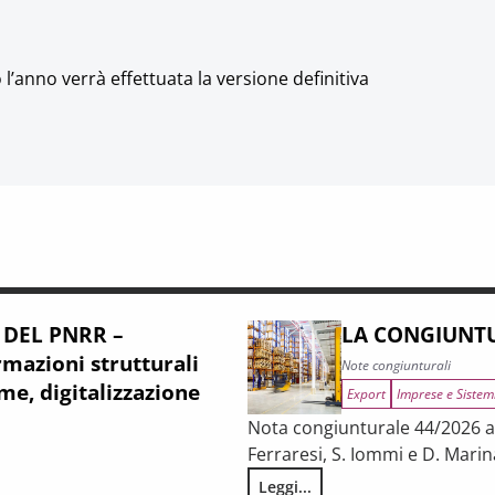
’anno verrà effettuata la versione definitiva
 DEL PNRR –
LA CONGIUNTU
mazioni strutturali
Note congiunturali
me, digitalizzazione
Export
Imprese e Sistem
Nota congiunturale 44/2026 a c
Ferraresi, S. Iommi e D. Marin
Leggi...