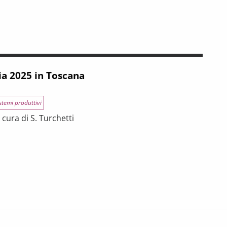
INCE TOSCANE
 tra riforme, digitalizzazione e modelli organizzativi
ia 2025 in Toscana
stemi produttivi
cura di S. Turchetti
na