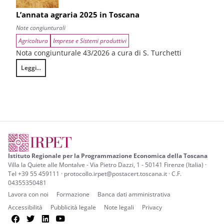
L’annata agraria 2025 in Toscana
Note congiunturali
Agricoltura
Imprese e Sistemi produttivi
Nota congiunturale 43/2026 a cura di S. Turchetti
Leggi...
L’annata agraria 2025 in Toscana
Istituto Regionale per la Programmazione Economica della Toscana
Villa la Quiete alle Montalve - Via Pietro Dazzi, 1 - 50141 Firenze (Italia) ·
Tel +39 55 459111 · protocollo.irpet@postacert.toscana.it · C.F.
04355350481
Lavora con noi
Formazione
Banca dati amministrativa
Accessibilità
Pubblicità legale
Note legali
Privacy
Facebook
Twitter
LinkedIn
YouTube