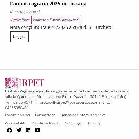
L’annata agraria 2025 in Toscana
Note congiunturali
Agricoltura
Imprese e Sistemi produttivi
Nota congiunturale 43/2026 a cura di S. Turchetti
Leggi...
L’annata agraria 2025 in Toscana
Istituto Regionale per la Programmazione Economica della Toscana
Villa la Quiete alle Montalve - Via Pietro Dazzi, 1 - 50141 Firenze (Italia) ·
Tel +39 55 459111 · protocollo.irpet@postacert.toscana.it · C.F.
04355350481
Lavora con noi
Formazione
Banca dati amministrativa
Accessibilità
Pubblicità legale
Note legali
Privacy
Facebook
Twitter
LinkedIn
YouTube