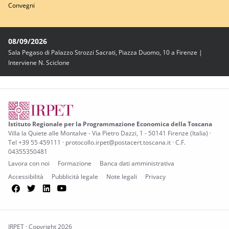
Convegni
08/09/2026
Sala Pegaso di Palazzo Strozzi Sacrati, Piazza Duomo, 10 a Firenze |
Interviene N. Sciclone
Istituto Regionale per la Programmazione Economica della Toscana
Villa la Quiete alle Montalve - Via Pietro Dazzi, 1 - 50141 Firenze (Italia) ·
Tel +39 55 459111 · protocollo.irpet@postacert.toscana.it · C.F.
04355350481
Lavora con noi
Formazione
Banca dati amministrativa
Accessibilità
Pubblicità legale
Note legali
Privacy
Facebook
Twitter
LinkedIn
YouTube
IRPET · Copyright 2026