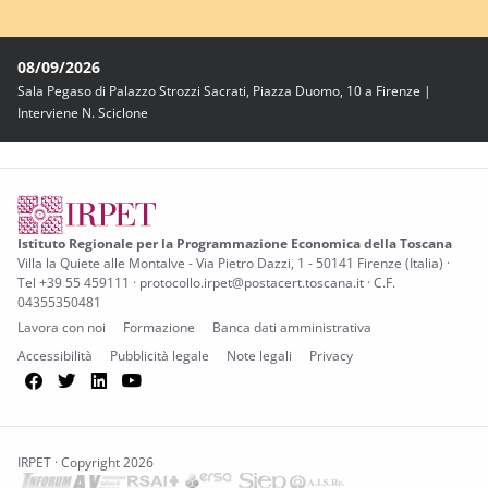
08/09/2026
Sala Pegaso di Palazzo Strozzi Sacrati, Piazza Duomo, 10 a Firenze |
Interviene N. Sciclone
Istituto Regionale per la Programmazione Economica della Toscana
Villa la Quiete alle Montalve - Via Pietro Dazzi, 1 - 50141 Firenze (Italia) ·
Tel +39 55 459111 · protocollo.irpet@postacert.toscana.it · C.F.
04355350481
Lavora con noi
Formazione
Banca dati amministrativa
Accessibilità
Pubblicità legale
Note legali
Privacy
Facebook
Twitter
LinkedIn
YouTube
IRPET · Copyright 2026