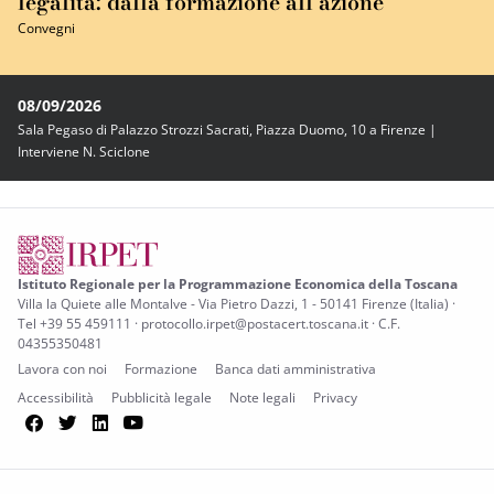
legalità: dalla formazione all’azione
Convegni
08/09/2026
Sala Pegaso di Palazzo Strozzi Sacrati, Piazza Duomo, 10 a Firenze |
Interviene N. Sciclone
Istituto Regionale per la Programmazione Economica della Toscana
Villa la Quiete alle Montalve - Via Pietro Dazzi, 1 - 50141 Firenze (Italia) ·
Tel +39 55 459111 · protocollo.irpet@postacert.toscana.it · C.F.
04355350481
Lavora con noi
Formazione
Banca dati amministrativa
Accessibilità
Pubblicità legale
Note legali
Privacy
Facebook
Twitter
LinkedIn
YouTube