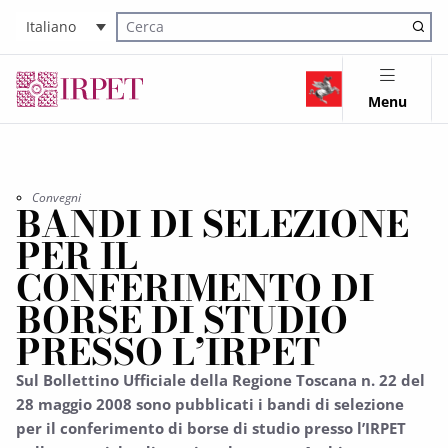
Italiano
Cerca nel sito
Menu
Convegni
BANDI DI SELEZIONE
PER IL
CONFERIMENTO DI
BORSE DI STUDIO
PRESSO L’IRPET
Sul Bollettino Ufficiale della Regione Toscana n. 22 del
28 maggio 2008 sono pubblicati i bandi di selezione
per il conferimento di borse di studio presso l’IRPET