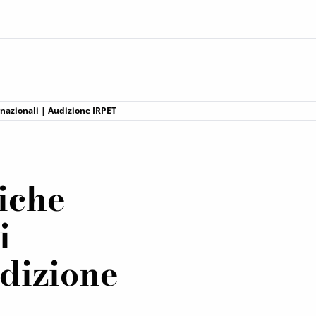
rnazionali | Audizione IRPET
iche
i
udizione