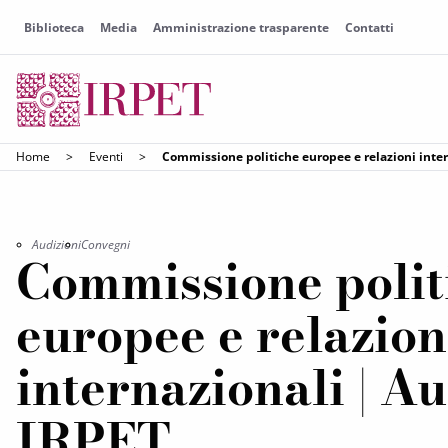
Biblioteca
Media
Amministrazione trasparente
Contatti
Home
>
Eventi
>
Commissione politiche europee e relazioni inte
Audizioni
Convegni
Commissione polit
europee e relazion
internazionali | A
IRPET