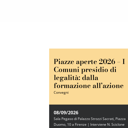
Piazze aperte 2026 – I
Comuni presidio di
legalità: dalla
formazione all’azione
Convegni
08/09/2026
Sala Pegaso di Palazzo Strozzi Sacrati, Piazza
Duomo, 10 a Firenze | Interviene N. Sciclone