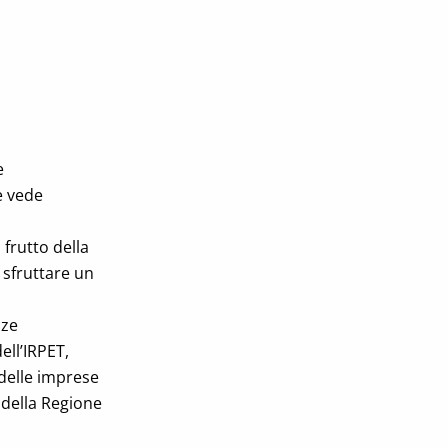
e
e vede
 frutto della
 sfruttare un
nze
ell’IRPET,
 delle imprese
 della Regione