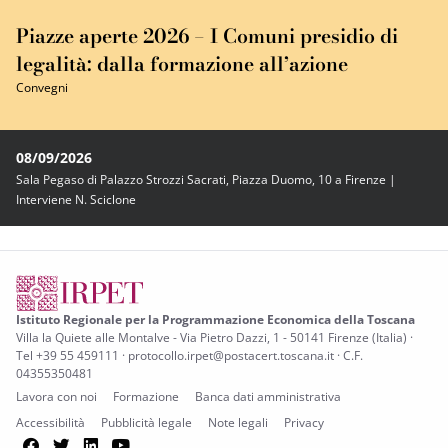
Piazze aperte 2026 – I Comuni presidio di
legalità: dalla formazione all’azione
Convegni
08/09/2026
Sala Pegaso di Palazzo Strozzi Sacrati, Piazza Duomo, 10 a Firenze |
Interviene N. Sciclone
Istituto Regionale per la Programmazione Economica della Toscana
Villa la Quiete alle Montalve - Via Pietro Dazzi, 1 - 50141 Firenze (Italia) ·
Tel +39 55 459111 · protocollo.irpet@postacert.toscana.it · C.F.
04355350481
Lavora con noi
Formazione
Banca dati amministrativa
Accessibilità
Pubblicità legale
Note legali
Privacy
Facebook
Twitter
LinkedIn
YouTube