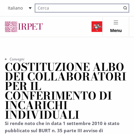
Italiano
Cerca nel sito
Menu
Convegni
COSTITUZIONE ALBO
DEI COLLABORATORI
PER IL
CONFERIMENTO DI
INCARICHI
INDIVIDUALI
Si rende noto che in data 1 settembre 2010 è stato
pubblicato sul BURT n. 35 parte III avviso di