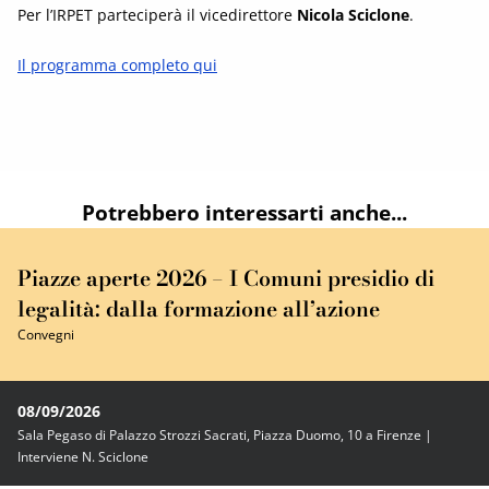
Per l’IRPET parteciperà il vicedirettore
Nicola Sciclone
.
Il programma completo qui
Potrebbero interessarti anche...
Piazze aperte 2026 – I Comuni presidio di
legalità: dalla formazione all’azione
Convegni
08/09/2026
Sala Pegaso di Palazzo Strozzi Sacrati, Piazza Duomo, 10 a Firenze |
Interviene N. Sciclone