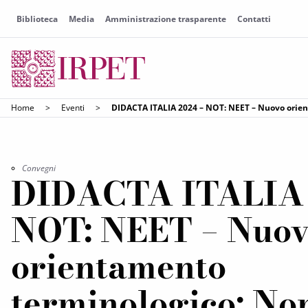
Biblioteca
Media
Amministrazione trasparente
Contatti
Home
>
Eventi
>
DIDACTA ITALIA 2024 – NOT: NEET – Nuovo orien
Convegni
DIDACTA ITALIA 
NOT: NEET – Nuov
orientamento
terminologico: No