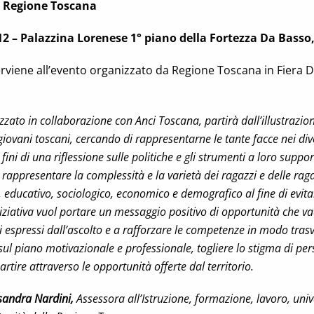
:
Regione Toscana
12 – Palazzina Lorenese 1° piano della Fortezza Da Basso,
rviene all’evento organizzato da Regione Toscana in Fiera 
zzato in collaborazione con Anci Toscana, partirà dall’illustrazion
 giovani toscani, cercando di rappresentarne le tante facce nei div
i fini di una riflessione sulle politiche e gli strumenti a loro suppor
, rappresentare la complessità e la varietà dei ragazzi e delle ra
, educativo, sociologico, economico e demografico al fine di evitare
niziativa vuol portare un messaggio positivo di opportunità che v
i espressi dall’ascolto e a rafforzare le competenze in modo trasv
i sul piano motivazionale e professionale, togliere lo stigma di p
artire attraverso le opportunità offerte dal territorio.
sandra Nardini,
Assessora all’Istruzione, formazione, lavoro, univ