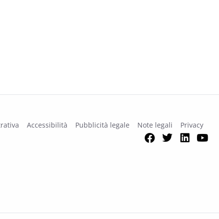
rativa
Accessibilità
Pubblicità legale
Note legali
Privacy
Facebook
Twitter
Link
Y