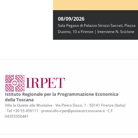
08/09/2026
Sala Pegaso di Palazzo Strozzi Sacrati, Piazza
Duomo, 10 a Firenze | Interviene N. Sciclone
Istituto Regionale per la Programmazione Economica
della Toscana
Villa la Quiete alle Montalve - Via Pietro Dazzi, 1 - 50141 Firenze (Italia)
· Tel +39 55 459111 · protocollo.irpet@postacert.toscana.it · C.F.
04355350481