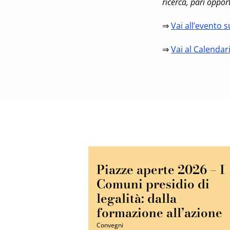
ricerca, pari oppor
⇒
Vai all’evento 
⇒
Vai al Calendar
Piazze aperte 2026 – I
Comuni presidio di
legalità: dalla
formazione all’azione
Convegni