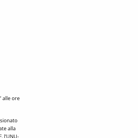
 alle ore
ssionato
te alla
F, l’UNU-