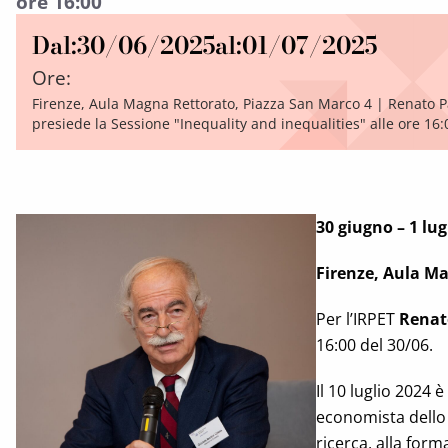
ore 16:00
Dal:
30/06/2025
al:
01/07/2025
Ore:
Firenze, Aula Magna Rettorato, Piazza San Marco 4 | Renato P
presiede la Sessione "Inequality and inequalities" alle ore 16:
30 giugno – 1 lug
Firenze, Aula M
Per l’IRPET
Renat
16:00 del 30/06.
Il 10 luglio 2024
economista dello 
ricerca, alla for