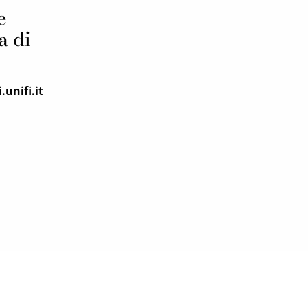
e
a di
unifi.it