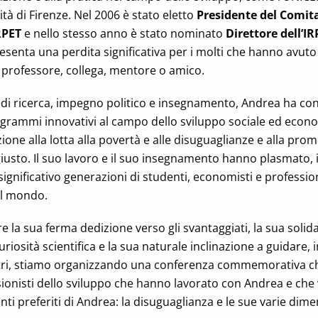
tà di Firenze. Nel 2006 è stato eletto
Presidente del Comit
IRPET
e nello stesso anno è stato nominato
Direttore dell’I
enta una perdita significativa per i molti che hanno avuto il
professore, collega, mentore o amico.
 di ricerca, impegno politico e insegnamento, Andrea ha con
rogrammi innovativi al campo dello sviluppo sociale ed econ
ione alla lotta alla povertà e alle disuguaglianze e alla pro
iusto. Il suo lavoro e il suo insegnamento hanno plasmato, 
ignificativo generazioni di studenti, economisti e profession
 il mondo.
a sua ferma dedizione verso gli svantaggiati, la sua solid
riosità scientifica e la sua naturale inclinazione a guidare,
ltri, stiamo organizzando una conferenza commemorativa ch
sionisti dello sviluppo che hanno lavorato con Andrea e che
ti preferiti di Andrea: la disuguaglianza e le sue varie dime