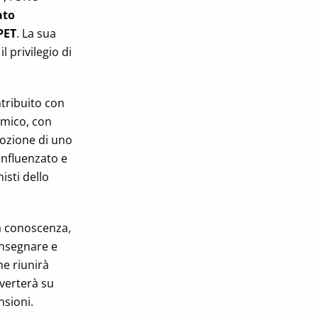
ato
RPET
. La sua
 privilegio di
tribuito con
omico, con
mozione di uno
influenzato e
isti dello
a conoscenza,
 insegnare e
e riunirà
 verterà su
nsioni.