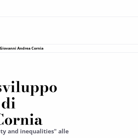
di Giovanni Andrea Cornia
sviluppo
 di
Cornia
ty and inequalities" alle