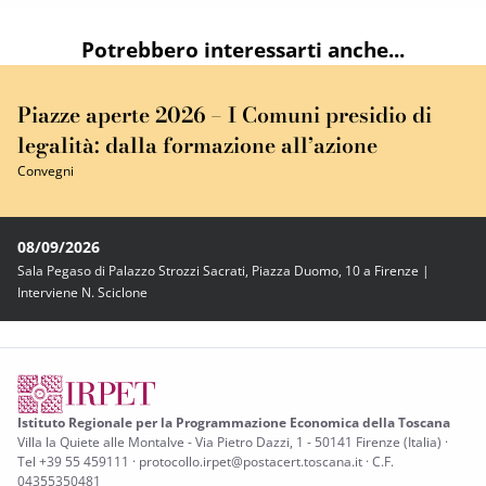
Potrebbero interessarti anche...
Piazze aperte 2026 – I Comuni presidio di
legalità: dalla formazione all’azione
Convegni
08/09/2026
Sala Pegaso di Palazzo Strozzi Sacrati, Piazza Duomo, 10 a Firenze |
Interviene N. Sciclone
Istituto Regionale per la Programmazione Economica della Toscana
Villa la Quiete alle Montalve - Via Pietro Dazzi, 1 - 50141 Firenze (Italia) ·
Tel +39 55 459111 · protocollo.irpet@postacert.toscana.it · C.F.
04355350481