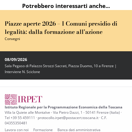
Potrebbero interessarti anche...
Piazze aperte 2026 – I Comuni presidio di
legalità: dalla formazione all’azione
Convegni
08/09/2026
Sala Pegaso di Palazzo Strozzi Sacrati, Piazza Duomo, 10 a Firenze |
Interviene N. Sciclone
Istituto Regionale per la Programmazione Economica della Toscana
Villa la Quiete alle Montalve - Via Pietro Dazzi, 1 - 50141 Firenze (Italia) ·
Tel +39 55 459111 · protocollo.irpet@postacert.toscana.it · C.F.
04355350481
Lavora con noi
Formazione
Banca dati amministrativa