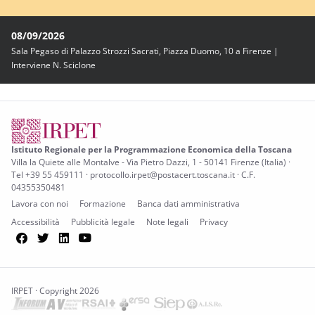
08/09/2026
Sala Pegaso di Palazzo Strozzi Sacrati, Piazza Duomo, 10 a Firenze |
Interviene N. Sciclone
Istituto Regionale per la Programmazione Economica della Toscana
Villa la Quiete alle Montalve - Via Pietro Dazzi, 1 - 50141 Firenze (Italia) ·
Tel +39 55 459111 · protocollo.irpet@postacert.toscana.it · C.F.
04355350481
Lavora con noi
Formazione
Banca dati amministrativa
Accessibilità
Pubblicità legale
Note legali
Privacy
Facebook
Twitter
LinkedIn
YouTube
IRPET · Copyright 2026