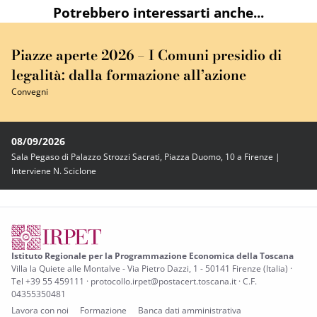
Potrebbero interessarti anche...
Piazze aperte 2026 – I Comuni presidio di
legalità: dalla formazione all’azione
Convegni
08/09/2026
Sala Pegaso di Palazzo Strozzi Sacrati, Piazza Duomo, 10 a Firenze |
Interviene N. Sciclone
Istituto Regionale per la Programmazione Economica della Toscana
Villa la Quiete alle Montalve - Via Pietro Dazzi, 1 - 50141 Firenze (Italia) ·
Tel +39 55 459111 · protocollo.irpet@postacert.toscana.it · C.F.
04355350481
Lavora con noi
Formazione
Banca dati amministrativa