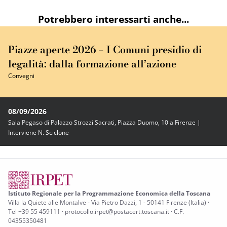
Potrebbero interessarti anche...
Piazze aperte 2026 – I Comuni presidio di
legalità: dalla formazione all’azione
Convegni
08/09/2026
Sala Pegaso di Palazzo Strozzi Sacrati, Piazza Duomo, 10 a Firenze |
Interviene N. Sciclone
Istituto Regionale per la Programmazione Economica della Toscana
Villa la Quiete alle Montalve - Via Pietro Dazzi, 1 - 50141 Firenze (Italia) ·
Tel +39 55 459111 · protocollo.irpet@postacert.toscana.it · C.F.
04355350481