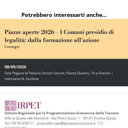
Potrebbero interessarti anche...
Piazze aperte 2026 – I Comuni presidio di
legalità: dalla formazione all’azione
Convegni
08/09/2026
Sala Pegaso di Palazzo Strozzi Sacrati, Piazza Duomo, 10 a Firenze |
Interviene N. Sciclone
Istituto Regionale per la Programmazione Economica della Toscana
Villa la Quiete alle Montalve - Via Pietro Dazzi, 1 - 50141 Firenze (Italia) ·
Tel +39 55 459111 · protocollo.irpet@postacert.toscana.it · C.F.