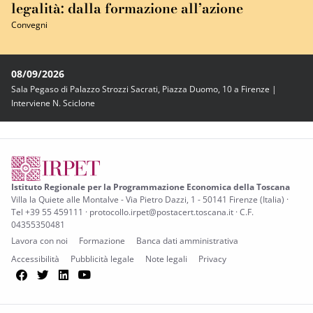
legalità: dalla formazione all’azione
Convegni
08/09/2026
Sala Pegaso di Palazzo Strozzi Sacrati, Piazza Duomo, 10 a Firenze |
Interviene N. Sciclone
Istituto Regionale per la Programmazione Economica della Toscana
Villa la Quiete alle Montalve - Via Pietro Dazzi, 1 - 50141 Firenze (Italia) ·
Tel +39 55 459111 · protocollo.irpet@postacert.toscana.it · C.F.
04355350481
Lavora con noi
Formazione
Banca dati amministrativa
Accessibilità
Pubblicità legale
Note legali
Privacy
Facebook
Twitter
LinkedIn
YouTube