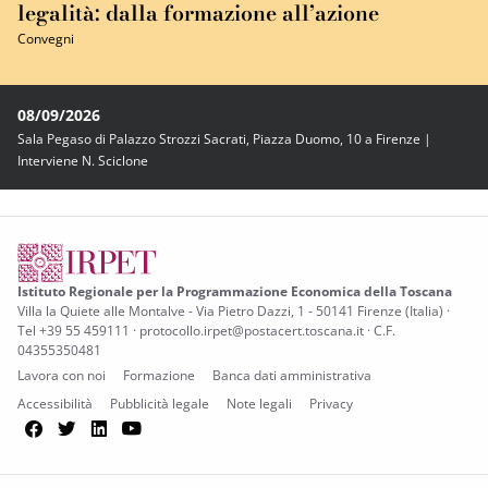
legalità: dalla formazione all’azione
Convegni
08/09/2026
Sala Pegaso di Palazzo Strozzi Sacrati, Piazza Duomo, 10 a Firenze |
Interviene N. Sciclone
Istituto Regionale per la Programmazione Economica della Toscana
Villa la Quiete alle Montalve - Via Pietro Dazzi, 1 - 50141 Firenze (Italia) ·
Tel +39 55 459111 · protocollo.irpet@postacert.toscana.it · C.F.
04355350481
Lavora con noi
Formazione
Banca dati amministrativa
Accessibilità
Pubblicità legale
Note legali
Privacy
Facebook
Twitter
LinkedIn
YouTube