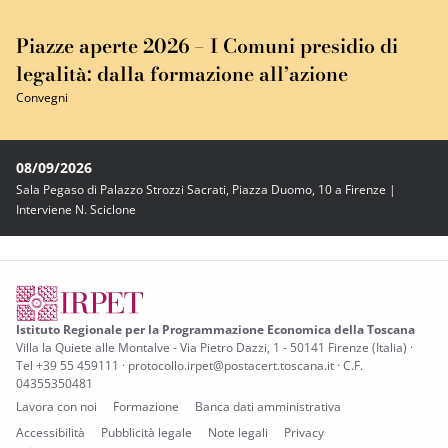
Piazze aperte 2026 – I Comuni presidio di
legalità: dalla formazione all’azione
Convegni
08/09/2026
Sala Pegaso di Palazzo Strozzi Sacrati, Piazza Duomo, 10 a Firenze |
Interviene N. Sciclone
Istituto Regionale per la Programmazione Economica della Toscana
Villa la Quiete alle Montalve - Via Pietro Dazzi, 1 - 50141 Firenze (Italia) ·
Tel +39 55 459111 · protocollo.irpet@postacert.toscana.it · C.F.
04355350481
Lavora con noi
Formazione
Banca dati amministrativa
Accessibilità
Pubblicità legale
Note legali
Privacy