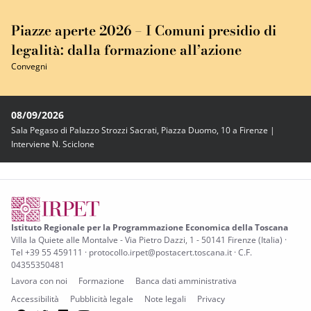
Piazze aperte 2026 – I Comuni presidio di
legalità: dalla formazione all’azione
Convegni
08/09/2026
Sala Pegaso di Palazzo Strozzi Sacrati, Piazza Duomo, 10 a Firenze |
Interviene N. Sciclone
Istituto Regionale per la Programmazione Economica della Toscana
Villa la Quiete alle Montalve - Via Pietro Dazzi, 1 - 50141 Firenze (Italia) ·
Tel +39 55 459111 · protocollo.irpet@postacert.toscana.it · C.F.
04355350481
Lavora con noi
Formazione
Banca dati amministrativa
Accessibilità
Pubblicità legale
Note legali
Privacy