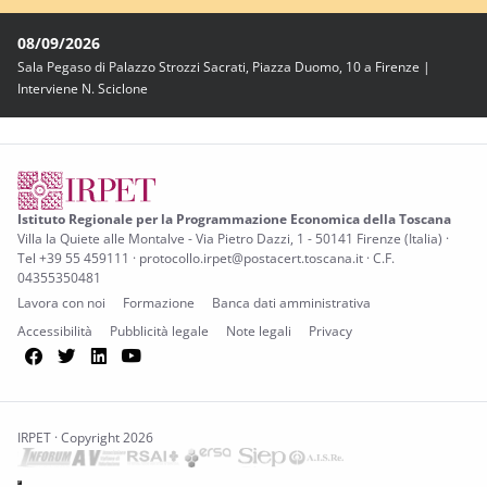
08/09/2026
Sala Pegaso di Palazzo Strozzi Sacrati, Piazza Duomo, 10 a Firenze |
Interviene N. Sciclone
Istituto Regionale per la Programmazione Economica della Toscana
Villa la Quiete alle Montalve - Via Pietro Dazzi, 1 - 50141 Firenze (Italia) ·
Tel +39 55 459111 · protocollo.irpet@postacert.toscana.it · C.F.
04355350481
Lavora con noi
Formazione
Banca dati amministrativa
Accessibilità
Pubblicità legale
Note legali
Privacy
Facebook
Twitter
LinkedIn
YouTube
IRPET · Copyright 2026