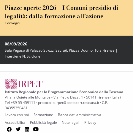
Piazze aperte 2026 – I Comuni presidio di
legalità: dalla formazione all’azione
Convegni
08/09/2026
Sala Pegaso di Palazzo Strozzi Sacrati, Piazza Duomo, 10 a Firenze |
Interviene N. Sciclone
Istituto Regionale per la Programmazione Economica della Toscana
Villa la Quiete alle Montalve - Via Pietro Dazzi, 1 - 50141 Firenze (Italia) ·
Tel +39 55 459111 · protocollo.irpet@postacert.toscana.it · C.F.
04355350481
Lavora con noi
Formazione
Banca dati amministrativa
Accessibilità
Pubblicità legale
Note legali
Privacy
Facebook
Twitter
LinkedIn
YouTube