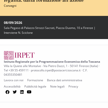
legalità: dalla formazione all’azione
Convegni
08/09/2026
Sala Pegaso di Palazzo Strozzi Sacrati, Piazza Duomo, 10 a Firenze |
Interviene N. Sciclone
Istituto Regionale per la Programmazione Economica della Toscana
Villa la Quiete alle Montalve - Via Pietro Dazzi, 1 - 50141 Firenze (Italia) ·
Tel +39 55 459111 · protocollo.irpet@postacert.toscana.it · C.F.
04355350481
Lavora con noi
Formazione
Banca dati amministrativa
Accessibilità
Pubblicità legale
Note legali
Privacy
Facebook
Twitter
LinkedIn
YouTube