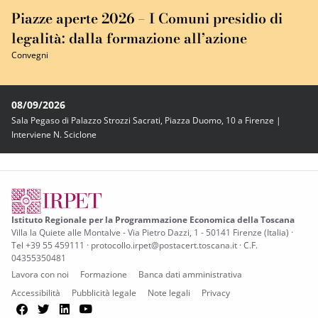
Piazze aperte 2026 – I Comuni presidio di
legalità: dalla formazione all’azione
Convegni
08/09/2026
Sala Pegaso di Palazzo Strozzi Sacrati, Piazza Duomo, 10 a Firenze |
Interviene N. Sciclone
Istituto Regionale per la Programmazione Economica della Toscana
Villa la Quiete alle Montalve - Via Pietro Dazzi, 1 - 50141 Firenze (Italia) ·
Tel +39 55 459111 · protocollo.irpet@postacert.toscana.it · C.F.
04355350481
Lavora con noi
Formazione
Banca dati amministrativa
Accessibilità
Pubblicità legale
Note legali
Privacy
Facebook
Twitter
LinkedIn
YouTube