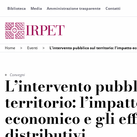
Biblioteca
Media
Amministrazione trasparente
Contatti
Home
>
Eventi
>
L’intervento pubblico sul territorio: l’impatto ec
Convegni
L’intervento pubbl
territorio: l’impat
economico e gli eff
distributivi