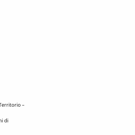
erritorio –
i di