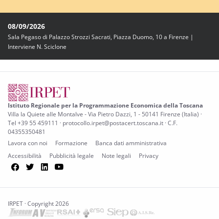
08/09/2026
Sala Pegaso di Palazzo Strozzi Sacrati, Piazza Duomo, 10 a Firenze |
Interviene N. Sciclone
Istituto Regionale per la Programmazione Economica della Toscana
Villa la Quiete alle Montalve - Via Pietro Dazzi, 1 - 50141 Firenze (Italia) ·
Tel +39 55 459111 · protocollo.irpet@postacert.toscana.it · C.F.
04355350481
Lavora con noi
Formazione
Banca dati amministrativa
Accessibilità
Pubblicità legale
Note legali
Privacy
Facebook
Twitter
LinkedIn
YouTube
IRPET · Copyright 2026