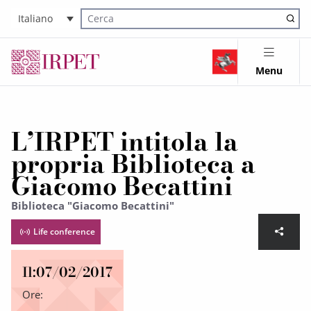
Italiano
Cerca nel sito
Menu
L’IRPET intitola la
propria Biblioteca a
Giacomo Becattini
Biblioteca "Giacomo Becattini"
Life conference
Il:
07/02/2017
Ore: