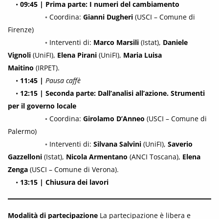
•
09:45 | Prima parte: I numeri del cambiamento
◦ Coordina:
Gianni Dugheri
(USCI – Comune di
Firenze)
◦ Interventi di:
Marco Marsili
(Istat),
Daniele
Vignoli
(UniFI),
Elena Pirani
(UniFI),
Maria Luisa
Maitino
(IRPET).
•
11:45 |
Pausa caffè
•
12:15 | Seconda parte: Dall’analisi all’azione. Strumenti
per il governo locale
◦ Coordina:
Girolamo D’Anneo
(USCI – Comune di
Palermo)
◦ Interventi di:
Silvana Salvini
(UniFI),
Saverio
Gazzelloni
(Istat),
Nicola Armentano
(ANCI Toscana),
Elena
Zenga
(USCI – Comune di Verona).
•
13:15 | Chiusura dei lavori
Modalità di partecipazione
La partecipazione è libera e