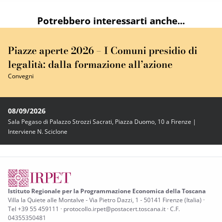
Potrebbero interessarti anche...
Piazze aperte 2026 – I Comuni presidio di
legalità: dalla formazione all’azione
Convegni
08/09/2026
Sala Pegaso di Palazzo Strozzi Sacrati, Piazza Duomo, 10 a Firenze |
Interviene N. Sciclone
Istituto Regionale per la Programmazione Economica della Toscana
Villa la Quiete alle Montalve - Via Pietro Dazzi, 1 - 50141 Firenze (Italia) ·
Tel +39 55 459111 · protocollo.irpet@postacert.toscana.it · C.F.
04355350481