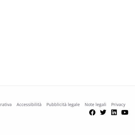
rativa
Accessibilità
Pubblicità legale
Note legali
Privacy
Facebook
Twitter
Link
Y