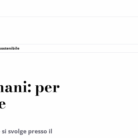
sostenibile
mani: per
e
si svolge presso il