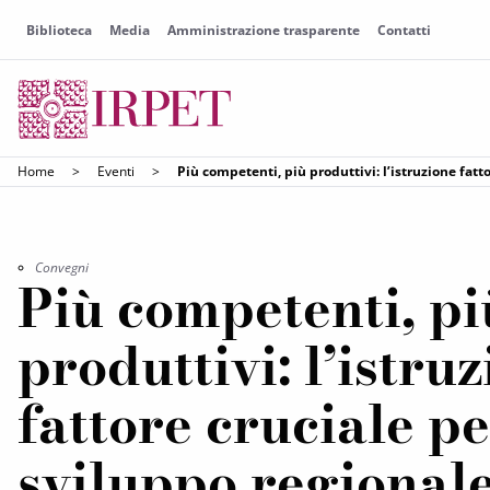
Biblioteca
Media
Amministrazione trasparente
Contatti
Home
>
Eventi
>
Più competenti, più produttivi: l’istruzione fatt
Convegni
Più competenti, pi
produttivi: l’istru
fattore cruciale pe
sviluppo regional