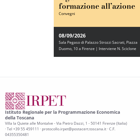
formazione all’azione
Convegni
08/09/2026
Sala Pegaso di Palazzo Strozzi Sacrati, Piazza
Duomo, 10 a Firenze | Interviene N. Sciclone
Istituto Regionale per la Programmazione Economica
della Toscana
Villa la Quiete alle Montalve - Via Pietro Dazzi, 1 - 50141 Firenze (Italia)
· Tel +39 55 459111 · protocollo.irpet@postacert.toscana.it · C.F.
04355350481