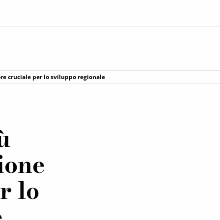
ore cruciale per lo sviluppo regionale
ù
zione
r lo
e