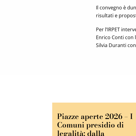
Il convegno è dun
risultati e propost
Per l’IRPET inter
Enrico Conti con l
Silvia Duranti con
Piazze aperte 2026 – I
Comuni presidio di
legalità: dalla