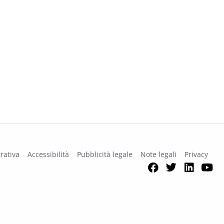
rativa
Accessibilità
Pubblicità legale
Note legali
Privacy
Facebook
Twitter
Link
Y