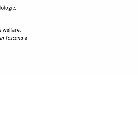
dologie,
e welfare,
 in Toscana
e