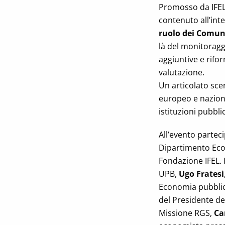
Promosso da IFEL, 
contenuto all’int
ruolo dei Comun
là del monitoragg
aggiuntive e rifor
valutazione.
Un articolato scen
europeo e naziona
istituzioni pubbli
All’evento parteci
Dipartimento Ec
Fondazione IFEL. 
UPB,
Ugo Fratesi
Economia pubbli
del Presidente del
Missione RGS,
Ca