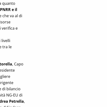
da quanto
 PNRR e il
e che va al di
isorse
 verifica e
ivelli
 tra le
torella
, Capo
residente
igliere
irigente
e di bilancio
nità NG-EU di
drea Petrella
,