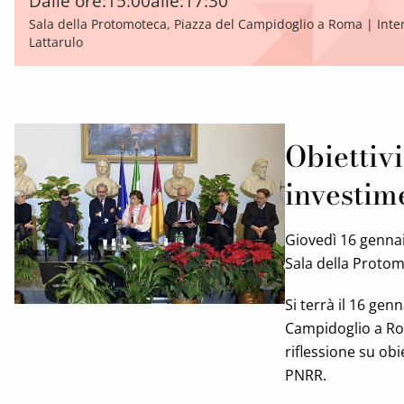
Dalle ore:
15:00
alle:
17:30
Sala della Protomoteca, Piazza del Campidoglio a Roma | Inter
Lattarulo
Obiettiv
investim
Giovedì 16 gennai
Sala della Proto
Si terrà il 16 gen
Campidoglio a Ro
riflessione su obi
PNRR.