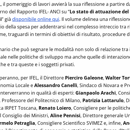
il pomeriggio di lavori avvierà la sua riflessione a partire 
erno del Rapporto IFEL- ANCI su “
Lo stato di attuazione del
i
” già
disponibile online qui
. Il volume delinea una riflession
io della spesa per addentrarsi nel complesso intreccio tra r
me, traguardi in termini di obiettivi di risultato, procedure di
ario che può segnare le modalità non solo di relazione tra i l
le nelle politiche di sviluppo ma anche quelle di interazione
che e tra queste e i soggetti privati.
peranno, per IFEL, il Direttore
Pierciro Galeone
,
Walter Tor
onomia Locale e
Alessandro Canelli
, Sindaco di Novara e P
Interverranno in qualità di esperti:
Gianpaolo Arachi
, Cons
, Professore del Politecnico di Milano,
Patrizia Lattarulo
, D
ca IRPET Toscana,
Renato Loiero
, Consigliere per le politich
 Consiglio dei Ministri,
Aline Pennisi
, Direttore generale U
rmelo Petraglia
, Consigliere Scientifico SVIMEZ e, infine,
An