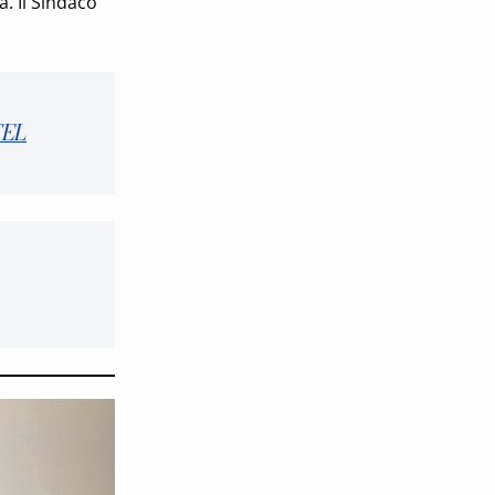
. Il Sindaco
FEL